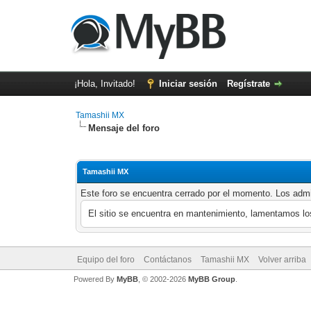
¡Hola, Invitado!
Iniciar sesión
Regístrate
Tamashii MX
Mensaje del foro
Tamashii MX
Este foro se encuentra cerrado por el momento. Los admi
El sitio se encuentra en mantenimiento, lamentamos lo
Equipo del foro
Contáctanos
Tamashii MX
Volver arriba
Powered By
MyBB
, © 2002-2026
MyBB Group
.